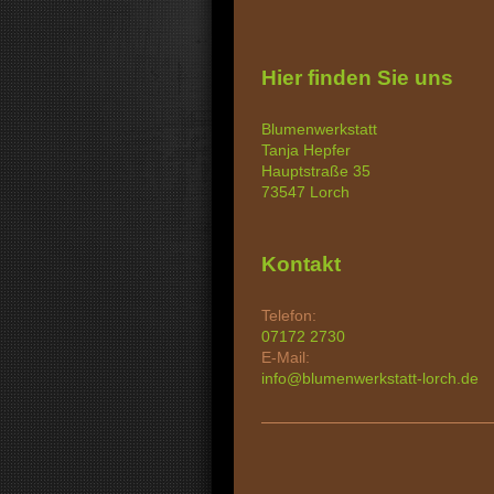
Hier finden Sie uns
Blumenwerkstatt
Tanja
Hepfer
Hauptstraße
35
73547
Lorch
Kontakt
Telefon:
07172 2730
E-Mail:
info@blumenwerkstatt-lorch.de